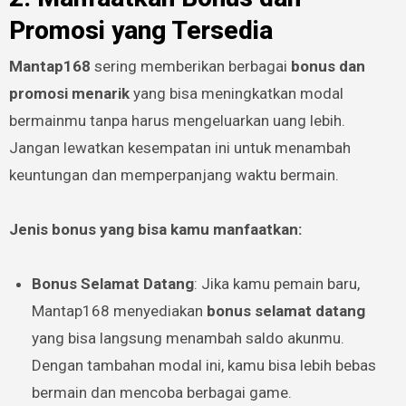
Promosi yang Tersedia
Mantap168
sering memberikan berbagai
bonus dan
promosi menarik
yang bisa meningkatkan modal
bermainmu tanpa harus mengeluarkan uang lebih.
Jangan lewatkan kesempatan ini untuk menambah
keuntungan dan memperpanjang waktu bermain.
Jenis bonus yang bisa kamu manfaatkan:
Bonus Selamat Datang
: Jika kamu pemain baru,
Mantap168 menyediakan
bonus selamat datang
yang bisa langsung menambah saldo akunmu.
Dengan tambahan modal ini, kamu bisa lebih bebas
bermain dan mencoba berbagai game.