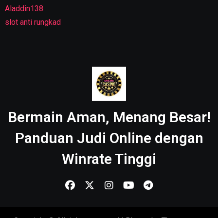
Aladdin138
slot anti rungkad
Bermain Aman, Menang Besar!
Panduan Judi Online dengan
Winrate Tinggi