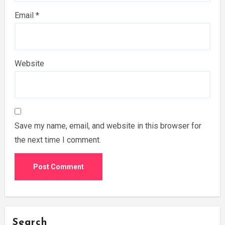
Email
*
Website
Save my name, email, and website in this browser for
the next time I comment.
Search