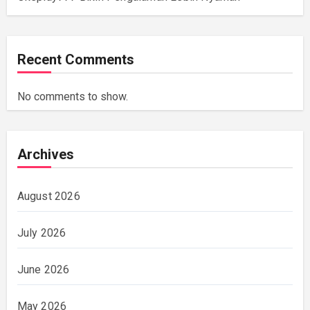
Recent Comments
No comments to show.
Archives
August 2026
July 2026
June 2026
May 2026