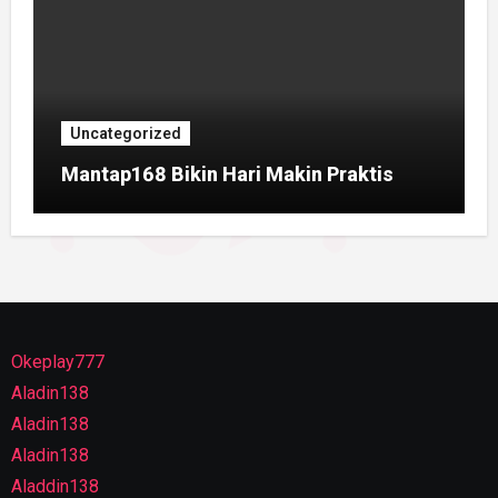
Uncategorized
Mantap168 Bikin Hari Makin Praktis
Okeplay777
Aladin138
Aladin138
Aladin138
Aladdin138