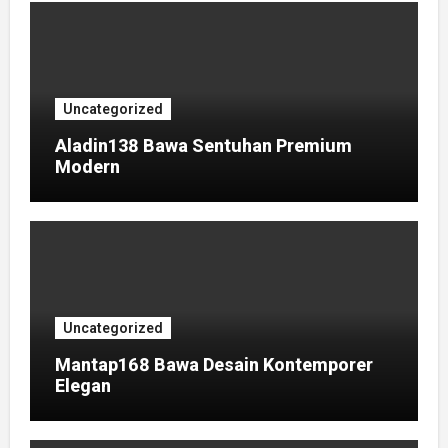
Uncategorized
Aladin138 Bawa Sentuhan Premium
Modern
Uncategorized
Mantap168 Bawa Desain Kontemporer
Elegan