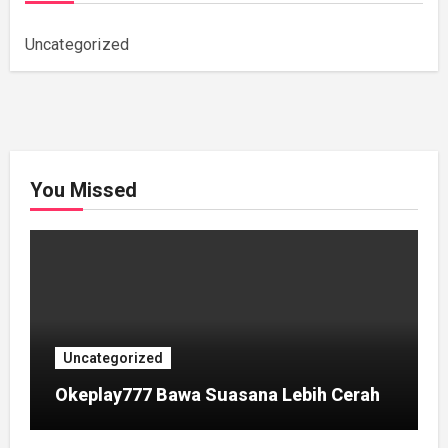
Uncategorized
You Missed
Uncategorized
Okeplay777 Bawa Suasana Lebih Cerah