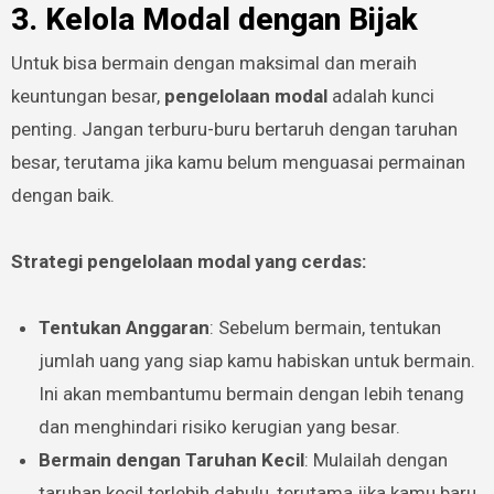
3. Kelola Modal dengan Bijak
Untuk bisa bermain dengan maksimal dan meraih
keuntungan besar,
pengelolaan modal
adalah kunci
penting. Jangan terburu-buru bertaruh dengan taruhan
besar, terutama jika kamu belum menguasai permainan
dengan baik.
Strategi pengelolaan modal yang cerdas:
Tentukan Anggaran
: Sebelum bermain, tentukan
jumlah uang yang siap kamu habiskan untuk bermain.
Ini akan membantumu bermain dengan lebih tenang
dan menghindari risiko kerugian yang besar.
Bermain dengan Taruhan Kecil
: Mulailah dengan
taruhan kecil terlebih dahulu, terutama jika kamu baru