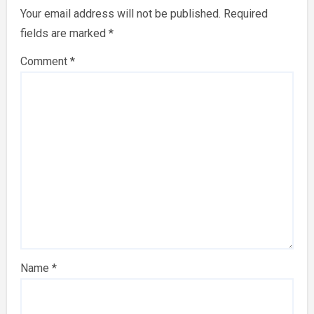
Your email address will not be published.
Required
fields are marked
*
Comment
*
Name
*