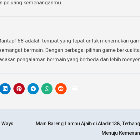
an peluang kemenanganmu.
, Mantap168 adalah tempat yang tepat untuk menemukan g
emangat bermain. Dengan berbagai pilihan game berkualita
merasakan pengalaman bermain yang berbeda dan lebih menye
g Ways
Main Bareng Lampu Ajaib di Aladin138, Terbang
Menuju Kemenan