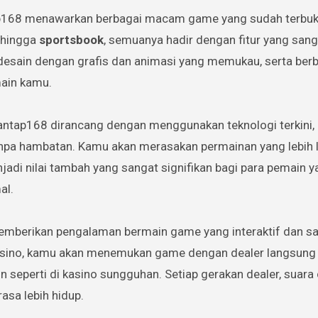
168 menawarkan berbagai macam game yang sudah terbuk
, hingga
sportsbook
, semuanya hadir dengan fitur yang sang
esain dengan grafis dan animasi yang memukau, serta berba
ain kamu.
ntap168 dirancang dengan menggunakan teknologi terkini,
pa hambatan. Kamu akan merasakan permainan yang lebih l
njadi nilai tambah yang sangat signifikan bagi para pemain 
al.
berikan pengalaman bermain game yang interaktif dan s
 kasino, kamu akan menemukan game dengan dealer langsung 
seperti di kasino sungguhan. Setiap gerakan dealer, suara 
asa lebih hidup.