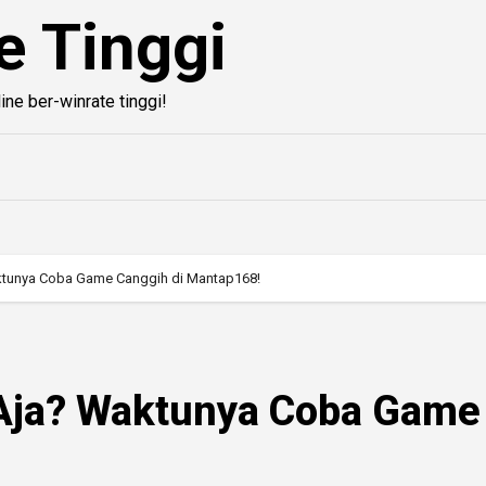
e Tinggi
ne ber-winrate tinggi!
aktunya Coba Game Canggih di Mantap168!
 Aja? Waktunya Coba Game