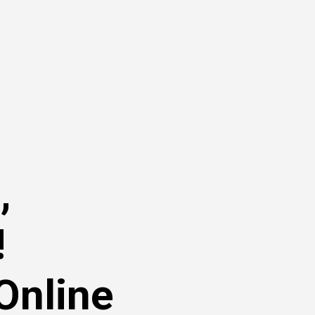
,
!
Online