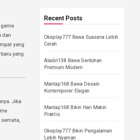
Recent Posts
u dan
Okeplay777 Bawa Suasana Lebih
Cerah
empat yang
rbaru yang
Aladin138 Bawa Sentuhan
Premium Modern
Mantap168 Bawa Desain
Kontemporer Elegan
nya. Jika
Mantap168 Bikin Hari Makin
ame
Praktis
 semata,
Okeplay777 Bikin Pengalaman
Lebih Nyaman