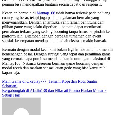
pemain bisa mendapatkan bantuan secara cepat dan responsif.
Keseruan bermain di
Mantap168
tidak hanya terletak pada peluang
cuan yang besar, tetapi juga pada pengalaman bermain yang
menyenangkan. Dengan antarmuka yang ramah pengguna dan
pilihan game yang selalu diperbarui, pemain dapat menikmati
permainan terbaru yang sedang booming tanpa harus berpindah ke
platform lain. Ditambah dengan berbagai turnamen dan event
spesial, kesempatan mendapatkan hadiah ekstra semakin banyak.
Bermain dengan modal kecil kini bukan lagi hambatan untuk meraih
kemenangan besar. Dengan strategi yang tepat dan pemilihan game
yang cermat, siapa pun bisa mendapatkan keuntungan maksimal di
Mantap168. Nikmati keseruan bermain game booming dengan
modal receh dan rasakan sensasi cuan gede yang bisa kamu raih
kapan saja.
Post
Main Game di Okeplay777, Temani Kopi dan Roti, Santai
Seharian!
navigation
Bergabunglah di Aladin138 dan Nikmati Promo Harian Menarik
Setiap Hari!