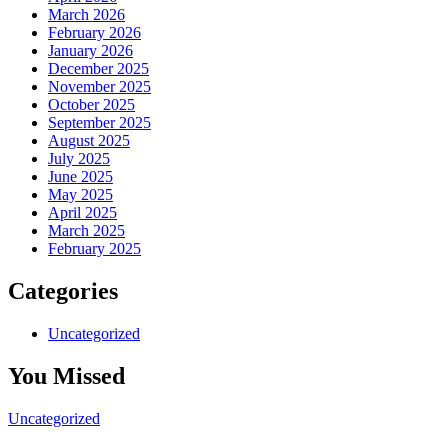
March 2026
February 2026
January 2026
December 2025
November 2025
October 2025
September 2025
August 2025
July 2025
June 2025
May 2025
April 2025
March 2025
February 2025
Categories
Uncategorized
You Missed
Uncategorized