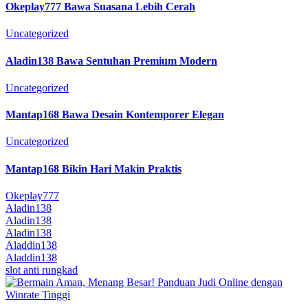
Okeplay777 Bawa Suasana Lebih Cerah
Uncategorized
Aladin138 Bawa Sentuhan Premium Modern
Uncategorized
Mantap168 Bawa Desain Kontemporer Elegan
Uncategorized
Mantap168 Bikin Hari Makin Praktis
Okeplay777
Aladin138
Aladin138
Aladin138
Aladdin138
Aladdin138
slot anti rungkad