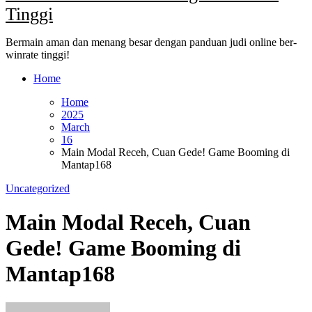
Tinggi
Bermain aman dan menang besar dengan panduan judi online ber-
winrate tinggi!
Home
Home
2025
March
16
Main Modal Receh, Cuan Gede! Game Booming di
Mantap168
Uncategorized
Main Modal Receh, Cuan
Gede! Game Booming di
Mantap168