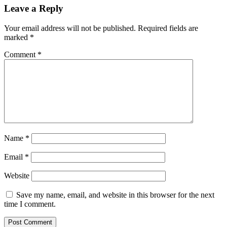
Leave a Reply
Your email address will not be published.
Required fields are
marked
*
Comment
*
Name
*
Email
*
Website
Save my name, email, and website in this browser for the next
time I comment.