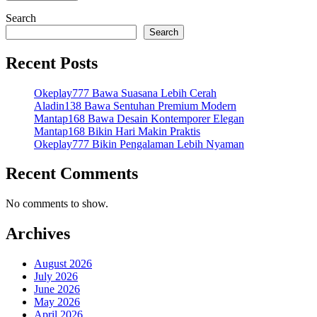
Search
Search
Recent Posts
Okeplay777 Bawa Suasana Lebih Cerah
Aladin138 Bawa Sentuhan Premium Modern
Mantap168 Bawa Desain Kontemporer Elegan
Mantap168 Bikin Hari Makin Praktis
Okeplay777 Bikin Pengalaman Lebih Nyaman
Recent Comments
No comments to show.
Archives
August 2026
July 2026
June 2026
May 2026
April 2026