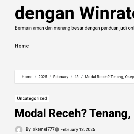
dengan Winrat
Bermain aman dan menang besar dengan panduan judi onli
Home
Home
2025
February
13
Modal Receh? Tenang, Okepl
Uncategorized
Modal Receh? Tenang, 
By
okemei777
February 13, 2025