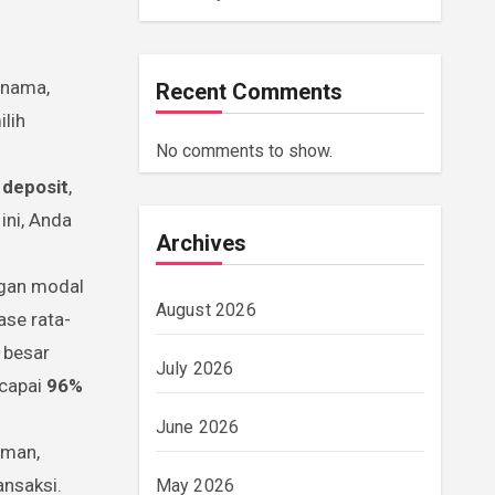
rnama,
Recent Comments
ilih
No comments to show.
 deposit
,
ni, Anda
Archives
ngan modal
August 2026
ase rata-
 besar
July 2026
ncapai
96%
June 2026
aman,
ansaksi.
May 2026