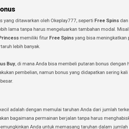
Bonus
s yang ditawarkan oleh Okeplay777, seperti
Free Spins
da
lebih lama tanpa harus mengeluarkan tambahan modal. Misal
 Princess
memiliki fitur
Free Spins
yang bisa meningkatkan 
aruh lebih banyak.
us Buy
, di mana Anda bisa membeli putaran bonus dengan 
akukan pembelian, namun bonus yang didapatkan sering kali
besar.
kecil adalah dengan memulai taruhan Anda dari jumlah terke
sakan bagaimana permainan berjalan tanpa harus menghabi
 memungkinkan Anda untuk memasang taruhan dalam jumlah k