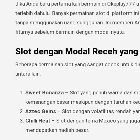
Jika Anda baru pertama kali bermain di Okeplay777
terlebih dahulu. Banyak permainan slot di platfor
tanpa menggunakan uang sungguhan. Ini memberi A
fiturnya sebelum bermain dengan modal nyata.
Slot dengan Modal Receh yang 
Beberapa permainan slot yang sangat cocok untuk d
antara lain:
Sweet Bonanza
– Slot yang penuh warna dan memi
kemenangan besar meskipun dengan taruhan keci
Aztec Gems
– Slot dengan volatilitas rendah y
Chilli Heat
– Slot dengan tema Mexico yang juga
mendapatkan hadiah besar.