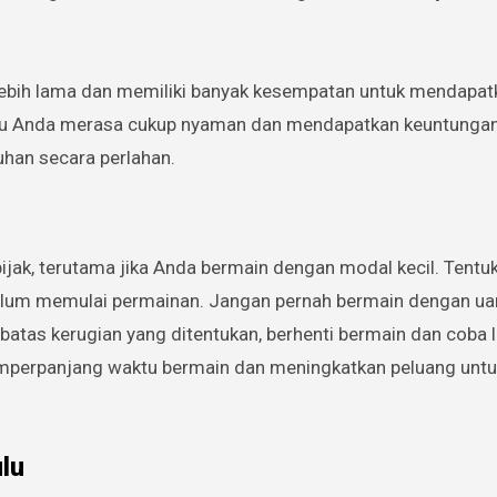
lebih lama dan memiliki banyak kesempatan untuk mendapatk
itu Anda merasa cukup nyaman dan mendapatkan keuntungan
uhan secara perlahan.
jak, terutama jika Anda bermain dengan modal kecil. Tentu
belum memulai permainan. Jangan pernah bermain dengan ua
atas kerugian yang ditentukan, berhenti bermain dan coba la
emperpanjang waktu bermain dan meningkatkan peluang untu
lu