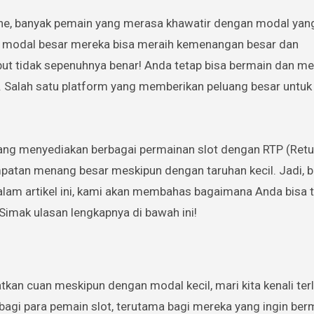
n modal besar mereka bisa meraih kemenangan besar dan
ut tidak sepenuhnya benar! Anda tetap bisa bermain dan m
. Salah satu platform yang memberikan peluang besar untu
ang menyediakan berbagai permainan slot dengan RTP (Retu
empatan menang besar meskipun dengan taruhan kecil. Jadi, 
Dalam artikel ini, kami akan membahas bagaimana Anda bisa 
imak ulasan lengkapnya di bawah ini!
an cuan meskipun dengan modal kecil, mari kita kenali terl
 bagi para pemain slot, terutama bagi mereka yang ingin ber