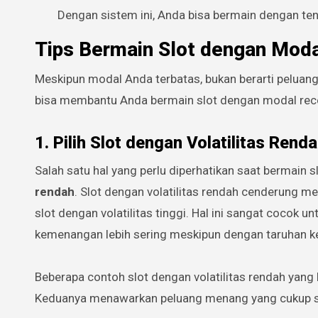
Dengan sistem ini, Anda bisa bermain dengan te
Tips Bermain Slot dengan Moda
Meskipun modal Anda terbatas, bukan berarti peluang 
bisa membantu Anda bermain slot dengan modal rece
1.
Pilih Slot dengan Volatilitas Rend
Salah satu hal yang perlu diperhatikan saat bermain 
rendah
. Slot dengan volatilitas rendah cenderung 
slot dengan volatilitas tinggi. Hal ini sangat cocok 
kemenangan lebih sering meskipun dengan taruhan ke
Beberapa contoh slot dengan volatilitas rendah yang
Keduanya menawarkan peluang menang yang cukup ser